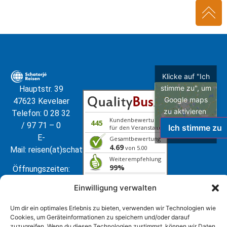
Klicke auf "Ich
stimme zu", um
Hauptstr. 39
Google maps
47623 Kevelaer
zu aktivieren
Telefon: 0 28 32
Kundenbewertungen
445
/ 97 71 – 0
Ich stimme zu
für den Veranstalter
E-
Gesamtbewertung
4.69
von 5.00
Mail:
reisen(at)schatorje.de
Weiterempfehlung
99%
Öffnungszeiten:
08.08.2026
ⓘ Echte Bewertungen
Mo – Fr: 9.00 –
Einwilligung verwalten
17.00 Uhr
Sa: 10.00 – 12.30
Um dir ein optimales Erlebnis zu bieten, verwenden wir Technologien wie
Uhr
Cookies, um Geräteinformationen zu speichern und/oder darauf
zuzugreifen. Wenn du diesen Technologien zustimmst, können wir Daten