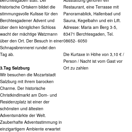
Berchtesgaden statt. Der
Ausstattung gehören ein
historische Ortskern bildet die
Restaurant, eine Terrasse mit
stimmungsvolle Kulisse für den
Panoramablick, Hallenbad und
Berchtesgadener Advent und
Sauna, Kegelbahn und ein Lift.
über dem königlichen Schloss
Adresse: Maria am Berg 3-5,
wacht der mächtige Watzmann
83471 Berchtesgaden, Tel.
über den Ort. Der Besuch in einer
08652- 6050
Schnapsbrennerei rundet den
Tag ab.
Die Kurtaxe in Höhe von 3,10 € /
Person / Nacht ist vom Gast vor
3.Tag Salzburg
Ort zu zahlen
Wir besuchen die Mozartstadt
Salzburg mit ihrem barocken
Charme. Der historische
Christkindlmarkt am Dom- und
Residenzplatz ist einer der
schönsten und ältesten
Adventsmärkte der Welt.
Zauberhafte Adventsstimmung in
einzigartigem Ambiente erwartet